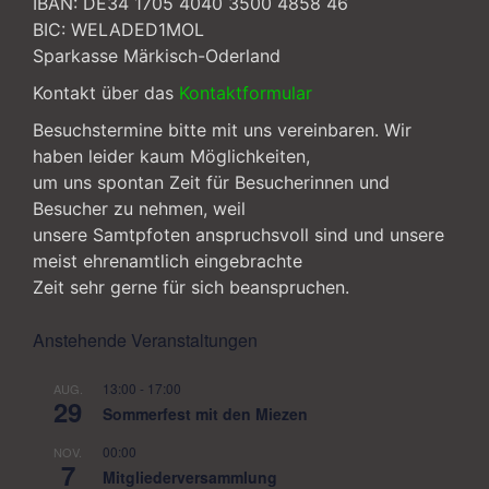
IBAN: DE34 1705 4040 3500 4858 46
BIC: WELADED1MOL
Sparkasse Märkisch-Oderland
Kontakt über das
Kontaktformular
Besuchstermine bitte mit uns vereinbaren. Wir
haben leider kaum Möglichkeiten,
um uns spontan Zeit für Besucherinnen und
Besucher zu nehmen, weil
unsere Samtpfoten anspruchsvoll sind und unsere
meist ehrenamtlich eingebrachte
Zeit sehr gerne für sich beanspruchen.
Anstehende Veranstaltungen
13:00
-
17:00
AUG.
29
Sommerfest mit den Miezen
00:00
NOV.
7
Mitgliederversammlung