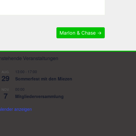
Marlon & Chase →
nstehende Veranstaltungen
13:00
-
17:00
AUG.
29
Sommerfest mit den Miezen
00:00
NOV.
7
Mitgliederversammlung
lender anzeigen