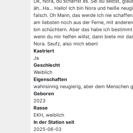
Ok, Nora, du schaffst es. Sei du selbst, gla
äh…Ha… Hallo! Ich bin Nora und heiße neugie
falsch. Oh Mann, das werde ich nie schaffen
am liebsten noch aus der Ferne, mit andere
bin schüchtern. Aber das habe ich bestimmt 
wenn du mir helfen willst, dann biete mir d
Nora. Seufz, also mich eben!
Kastriert
Ja
Geschlecht
Weiblich
Eigenschaften
wahnsinnig neugierig, aber dem Menschen ge
Geboren
2023
Rasse
EKH, weiblich
In der Station seit
2025-06-03