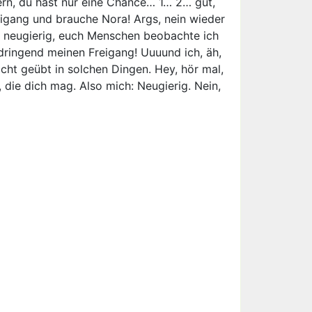
htern, du hast nur eine Chance… 1… 2… gut,
eigang und brauche Nora! Args, nein wieder
hr neugierig, euch Menschen beobachte ich
dringend meinen Freigang! Uuuund ich, äh,
cht geübt in solchen Dingen. Hey, hör mal,
 die dich mag. Also mich: Neugierig. Nein,