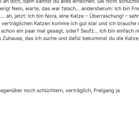
ub an dich, dann kannst du alles erreichen. Sei nicht schüc
rig! Nein, warte, das war falsch… andersherum: Ich bin Fr
…. ah, jetzt: Ich bin Nora, eine Katze – Überraschung! – se
n verträglichen Katzen komme ich gut klar und ich brauche 
schon ein paar mal gesagt, oder? Seufz… Ich bin einfach ni
as Zuhause, das ich suche und dafür bekommst du die Katze,
genüber noch schüchtern, verträglich, Freigang ja