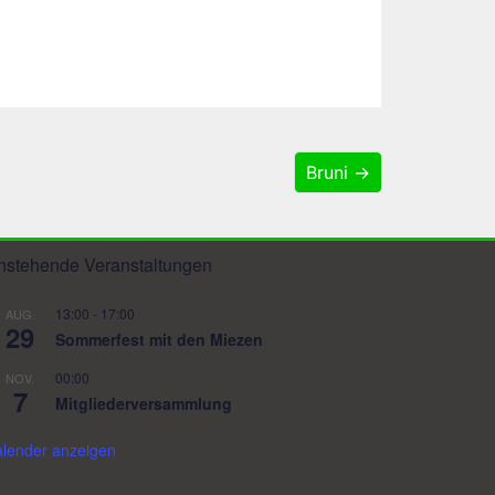
Bruni →
nstehende Veranstaltungen
13:00
-
17:00
AUG.
29
Sommerfest mit den Miezen
00:00
NOV.
7
Mitgliederversammlung
lender anzeigen