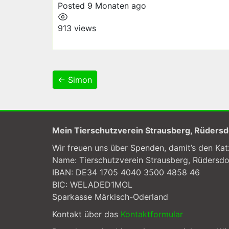
Posted 9 Monaten ago
913 views
← Simon
Mein Tierschutzverein Strausberg, Rüders
Wir freuen uns über Spenden, damit’s den Kat
Name: Tierschutzverein Strausberg, Rüdersd
IBAN: DE34 1705 4040 3500 4858 46
BIC: WELADED1MOL
Sparkasse Märkisch-Oderland
Kontakt über das
Kontaktformular