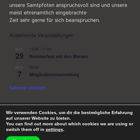
unsere Samtpfoten anspruchsvoll sind und unsere
meist ehrenamtlich eingebrachte
Zeit sehr gerne für sich beanspruchen.
Anstehende Veranstaltungen
13:00
-
17:00
AUG.
29
Sommerfest mit den Miezen
00:00
NOV.
7
Mitgliederversammlung
Kalender anzeigen
Katzenauffangstation in Rüdersdorf
Wir verwenden Cookies, um dir die bestmögliche Erfahrung
auf unserer Website zu bieten.
Datenschutz
You can find out more about which cookies we are using or
switch them off in
settings
.
Impressum