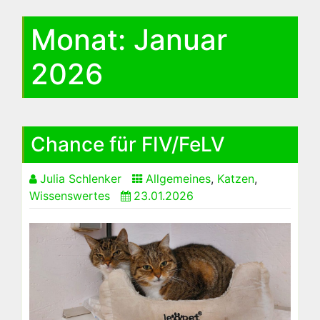
Monat:
Januar
2026
Chance für FIV/FeLV
Julia Schlenker
Allgemeines
,
Katzen
,
Wissenswertes
23.01.2026