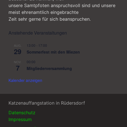
unsere Samtpfoten anspruchsvoll sind und unsere
meist ehrenamtlich eingebrachte
Zeit sehr gerne für sich beanspruchen.
Anstehende Veranstaltungen
13:00
-
17:00
AUG.
29
Sommerfest mit den Miezen
00:00
NOV.
7
Mitgliederversammlung
Kalender anzeigen
Katzenauffangstation in Rüdersdorf
Datenschutz
Impressum