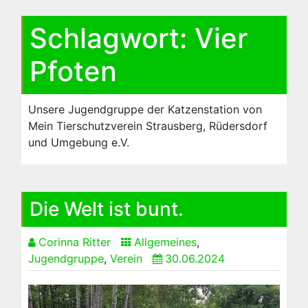
Schlagwort:
Vier
Pfoten
Unsere Jugendgruppe der Katzenstation von
Mein Tierschutzverein Strausberg, Rüdersdorf
und Umgebung e.V.
Die Welt ist bunt.
Corinna Ritter
Allgemeines
,
Jugendgruppe
,
Verein
30.06.2024